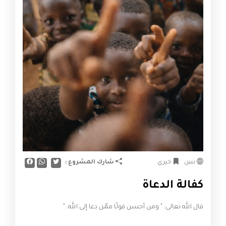
شارك المشروع :
بنين
خيري
كفالة الدعاة
قال الله تعالى: " ومن أحسن قولًا ممّن دعا إلى الله.."