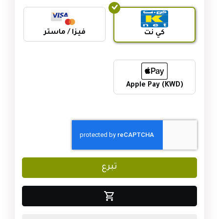
فيزا / ماستر
كي نت
Apple Pay (KWD)
تبرع
shopping_cart